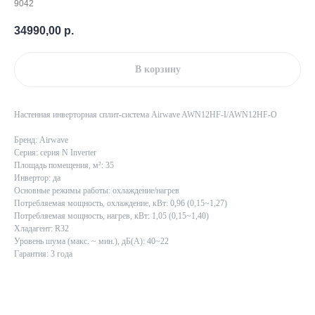
9042
34990,00
р.
В корзину
Настенная инверторная сплит-система Airwave AWN12HF-I/AWN12HF-O
Бренд: Airwave
Серия: серия N Inverter
Площадь помещения, м²: 35
Инвертор: да
Основные режимы работы: охлаждение/нагрев
Потребляемая мощность, охлаждение, кВт: 0,96 (0,15~1,27)
Потребляемая мощность, нагрев, кВт: 1,05 (0,15~1,40)
Хладагент: R32
Уровень шума (макс. ~ мин.), дБ(А): 40~22
Гарантия: 3 года