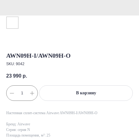
AWN09H-I/AWN09H-O
SKU:
9042
23 990
р.
В корзину
Настенная сплит-система Airwave AWN09H-I/AWN09H-O
Бренд: Airwave
Серия: серия N
Площадь помещения, м²: 25