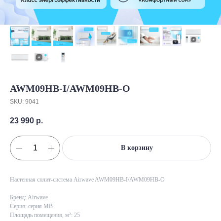
AWM09HB-I/AWM09HB-O
SKU:
9041
23 990
р.
В корзину
Настенная сплит-система Airwave AWM09HB-I/AWM09HB-O
Бренд: Airwave
Серия: серия МB
Площадь помещения, м²: 25