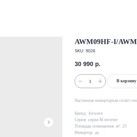
AWM09HF-I/AWM
SKU:
9026
30 990
р.
В корзину
Настенная инверторная сплит-
Бренд: Airwave
Серия: серия М inverter
Площадь помещения, м²: 25
Инвертор: да