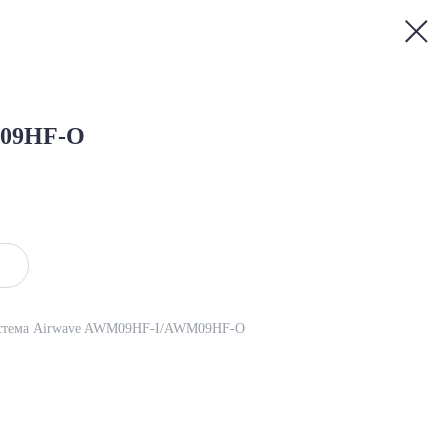
09HF-O
система Airwave AWM09HF-I/AWM09HF-O